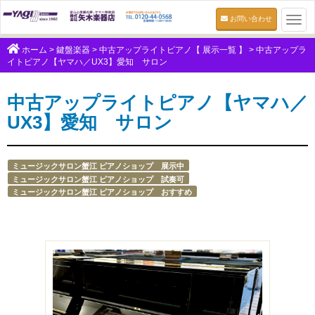
お問い合わせ
Togg
navi
ホーム
>
鍵盤楽器
>
中古アップライトピアノ【 展示一覧 】
>
中古アップラ
イトピアノ【ヤマハ／UX3】愛知 サロン
中古アップライトピアノ【ヤマハ／
UX3】愛知 サロン
ミュージックサロン蟹江 ピアノショップ 展示中
ミュージックサロン蟹江 ピアノショップ 試奏可
ミュージックサロン蟹江 ピアノショップ おすすめ